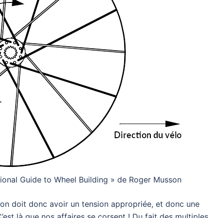
ssional Guide to Wheel Building » de Roger Musson
ayon doit donc avoir un tension appropriée, et donc une
’est là que nos affaires se corsent ! Du fait des multiples