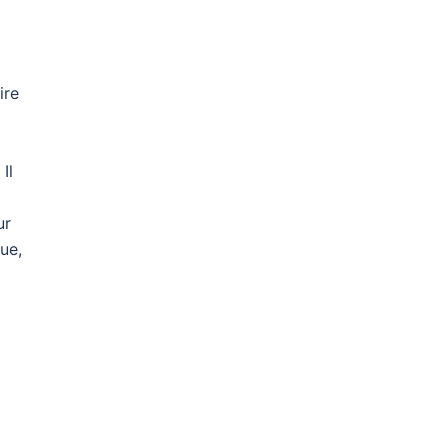
ire
Il
ur
ue,