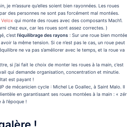
in, je m’assure qu’elles soient bien rayonnées. Les roues
 par des personnes ne sont pas forcément mal montées.
é
Velox
qui monte des roues avec des composants Mach1.
rni chez eux, car les roues sont assez correctes. )
é, c’est
l’équilibrage des rayons
: Sur une roue bien montée
voir la même tension. Si ce n’est pas le cas, un roue peut
séquilibre ne va pas s’améliorer avec le temps, et la roue va
re, si j’ai fait le choix de monter les roues à la main, c’est
avail qui demande organisation, concentration et minutie.
tat est payant !
 de mécanicien cycle : Michel Le Goallec, à Saint Malo. Il
clientèle en garantissant ses roues montées à la main : « zé
 à l’époque !
galère !