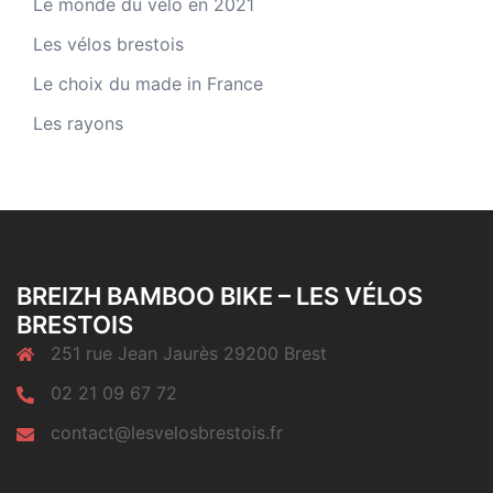
Le monde du vélo en 2021
Les vélos brestois
Le choix du made in France
Les rayons
BREIZH BAMBOO BIKE – LES VÉLOS
BRESTOIS
251 rue Jean Jaurès 29200 Brest
02 21 09 67 72
contact@lesvelosbrestois.fr