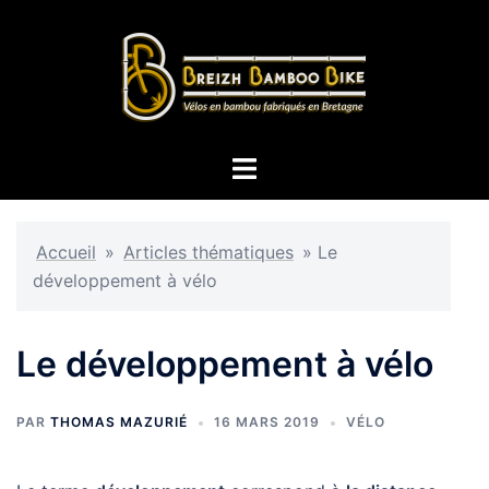
Aller
au
contenu
Ouvrir/fermer
le
menu
Accueil
»
Articles thématiques
»
Le
développement à vélo
Le développement à vélo
PAR
THOMAS MAZURIÉ
16 MARS 2019
VÉLO