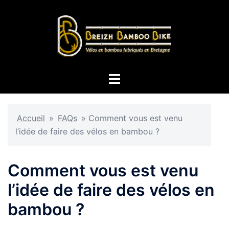
Aller
au
contenu
Ouvrir/fermer
le
menu
Accueil
»
FAQs
»
Comment vous est venu
l’idée de faire des vélos en bambou ?
Comment vous est venu
l’idée de faire des vélos en
bambou ?