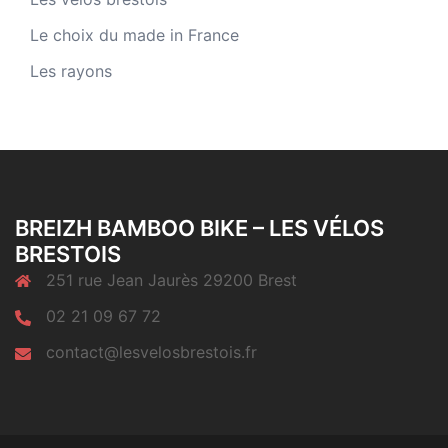
Le choix du made in France
Les rayons
BREIZH BAMBOO BIKE – LES VÉLOS
BRESTOIS
251 rue Jean Jaurès 29200 Brest
02 21 09 67 72
contact@lesvelosbrestois.fr