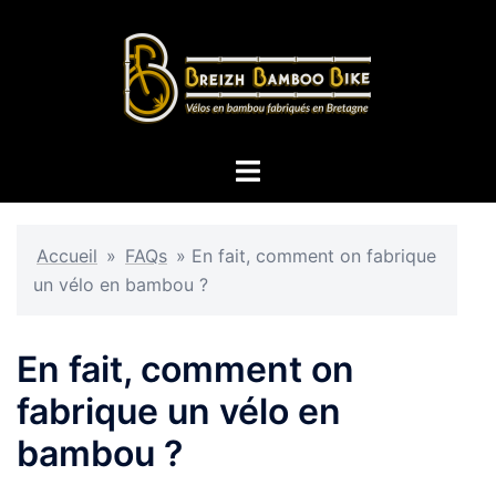
Aller
au
contenu
Ouvrir/fermer
le
menu
Accueil
»
FAQs
»
En fait, comment on fabrique
un vélo en bambou ?
En fait, comment on
fabrique un vélo en
bambou ?