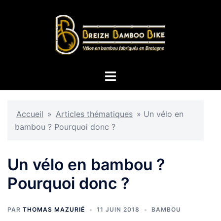
Aller
au
contenu
Ouvrir/fermer
le
menu
Accueil
»
Articles thématiques
»
Un vélo en
bambou ? Pourquoi donc ?
Un vélo en bambou ?
Pourquoi donc ?
PAR
THOMAS MAZURIÉ
11 JUIN 2018
BAMBOU